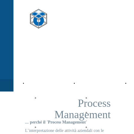
StG - Management
moving to a "World Class Company"
Company
Value Management
Pro
StG
StG Activity
Process
Management
Company
Corporate
... perché il 'Process Management'
Organization
Market
L’interpretazione delle attività aziendali con le